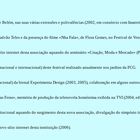
 Belém, nas suas várias extensões e polivalências (2002, em consórcio com Imater
lvão Teles e da presença do filme «Nha Fala», de Flora Gomes, no Festival de Ven
ítio internet desta associação aquando do seminário «Criação, Moda e Mercado» (
cional e internacional) deste festival realizado anualmente nos jardins da FCG.
cional) da bienal Experimenta Design (2003, 2005), colaboração em alguns outros 
as Feras», memória de produção da telenovela homónima exibida na TVI (2004, edi
tucional aquando do surgimento desta nova associação, divulgação do simpósio in
vo sítio internet desta instituição (2006).